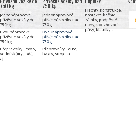
Přívěsné vozíky do
Přívěsné vozíky nad
Doplňky
Kon
750 kg
750 kg
Plachty, konstrukce,
Jednonápravové
Jednonápravové
nástavce bočnic,
přívěsné vozíky do
přívěsné vozíky nad
zámky, podpěrné
750kg
750kg
nohy, upevňovací
pásy, blatníky, aj.
Dvounápravové
Dvounápravové
přívěsné vozíky do
přívěsné vozíky nad
750 kg
750kg
Přepravníky - moto,
Přepravníky - auto,
vodní skůtry, lodě,
bagry, stroje, aj.
aj.